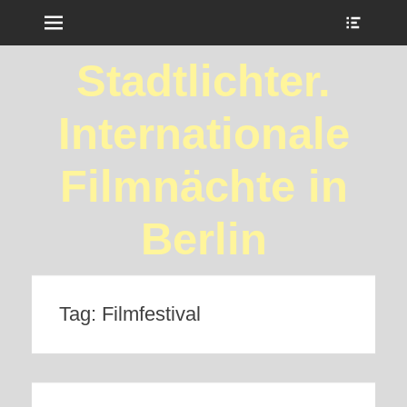
Menu
Show
Heade
Sideb
Stadtlichter.
Conte
Internationale
Filmnächte in
Berlin
Tag:
Filmfestival