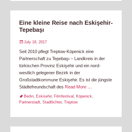
Eine kleine Reise nach Eskişehir-
Tepebaşı
Posted
July 18, 2017
on
Seit 2010 pflegt Treptow-Köpenick eine
Partnerschaft zu Tepebaşı – Landkreis in der
türkischen Provinz Eskişehir und ein nord-
westlich gelegener Bezirk in der
Großstadtkommune Eskişehir. Es ist die jüngste
Städtefreundschaft des
Read More …
Tags
Berlin
,
Eskisehir
,
Filmfestival
,
Köpenick
,
Partnerstadt
,
Stadtlichter
,
Treptow