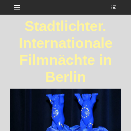
Menu
Show
Heade
Sideb
Stadtlichter.
Conte
Internationale
Filmnächte in
Berlin