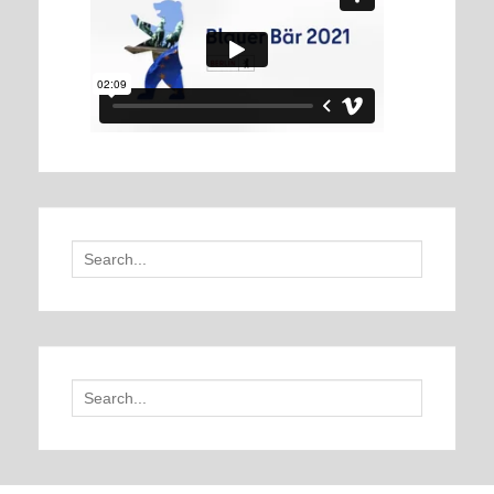
Search
for:
Search
for: