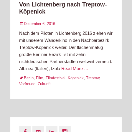
Von Lichtenberg nach Treptow-
Köpenick
Posted
December 6, 2016
on
Nach dem Piloten in Lichtenberg 2016 ziehen wir
mit unserem Wanderkino in den Nachbarbezirk
Treptow-Köpenick weiter. Der flächenmäßig
größte Berliner Bezirk ist mit zehn
nichtdeutschen Partnerstädten weltweit vernetzt:
Albinea (Italien), Izola
Read More …
Tags
Berlin
,
Film
,
Filmfestival
,
Köpenick
,
Treptow
,
Vorfreude
,
Zukunft
Facebook
Email
LinkedIn
Instagram