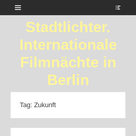
Menu
Show
Heade
Sideb
Stadtlichter.
Conte
Internationale
Filmnächte in
Berlin
Tag:
Zukunft