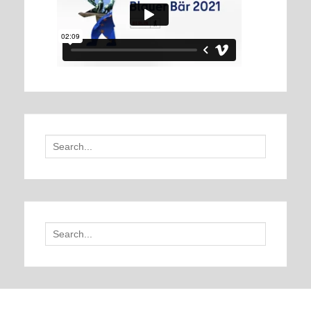
Search
for:
Search
for: