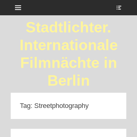
Menu
Show
Heade
Sideb
Stadtlichter.
Conte
Internationale
Filmnächte in
Berlin
Tag:
Streetphotography