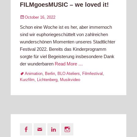
FILMgoesMUSIC – we loved it!
Posted
October 16, 2022
on
Schon eine Woche ist es her, aber immernoch
sind wir euphoriegeschüttelt von zahlreichen
wunderschönen Momenten unseres Stadtlichter
Festival 2022. Bereits das Kinderprogramm
sorgte für viel Begeisterung insbesondere Dank
der wunderbaren
Read More …
Tags
Animation
,
Berlin
,
BLO Ateliers
,
Filmfestival
,
Kurzfilm
,
Lichtenberg
,
Musikvideo
Facebook
Email
LinkedIn
Instagram