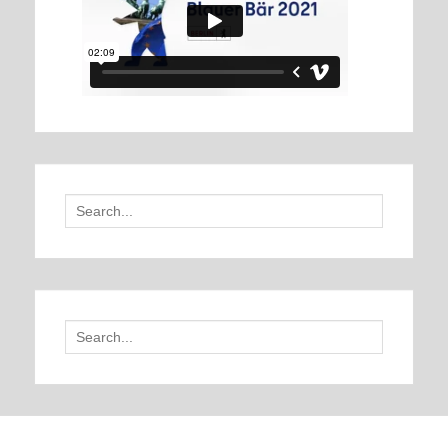
Search
for:
Search
for: