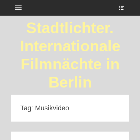
Menu
Show
Heade
Sideb
Stadtlichter.
Conte
Internationale
Filmnächte in
Berlin
Tag:
Musikvideo