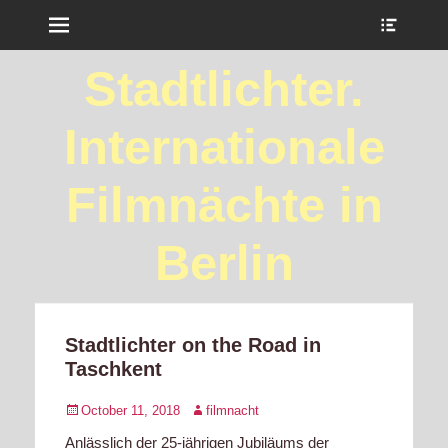
Menu
Show
Heade
Sideb
Stadtlichter.
Conte
Internationale
Filmnächte in
Berlin
Stadtlichter on the Road in
Taschkent
Posted
Author
October 11, 2018
filmnacht
on
Anlässlich der 25-jährigen Jubiläums der