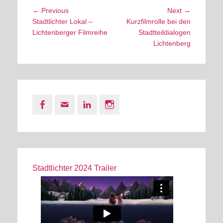
Post
Previous
Next
← Previous
Next →
navigation
post:
post:
Stadtlichter Lokal –
Kurzfilmrolle bei den
Lichtenberger Filmreihe
Stadtteildialogen
Lichtenberg
Facebook
Email
LinkedIn
Instagram
Stadtlichter 2024 Trailer