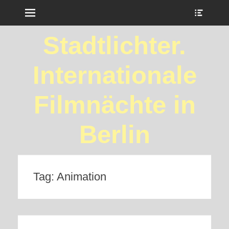
Menu
Show
Heade
Sideb
Stadtlichter.
Conte
Internationale
Filmnächte in
Berlin
Tag:
Animation