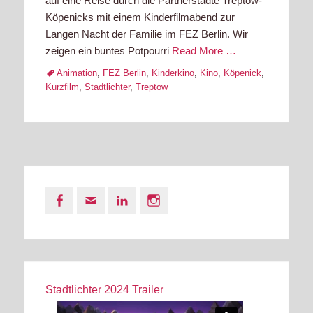
auf eine Reise durch die Partnerstädte Treptow-
Köpenicks mit einem Kinderfilmabend zur
Langen Nacht der Familie im FEZ Berlin. Wir
zeigen ein buntes Potpourri
Read More …
Tags
Animation
,
FEZ Berlin
,
Kinderkino
,
Kino
,
Köpenick
,
Kurzfilm
,
Stadtlichter
,
Treptow
Facebook
Email
LinkedIn
Instagram
Stadtlichter 2024 Trailer