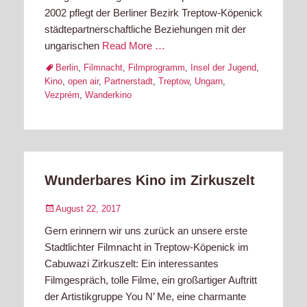
2002 pflegt der Berliner Bezirk Treptow-Köpenick
städtepartnerschaftliche Beziehungen mit der
ungarischen
Read More …
Tags
Berlin
,
Filmnacht
,
Filmprogramm
,
Insel der Jugend
,
Kino
,
open air
,
Partnerstadt
,
Treptow
,
Ungarn
,
Vezprém
,
Wanderkino
Wunderbares Kino im Zirkuszelt
Posted
August 22, 2017
on
Gern erinnern wir uns zurück an unsere erste
Stadtlichter Filmnacht in Treptow-Köpenick im
Cabuwazi Zirkuszelt: Ein interessantes
Filmgespräch, tolle Filme, ein großartiger Auftritt
der Artistikgruppe You N’ Me, eine charmante