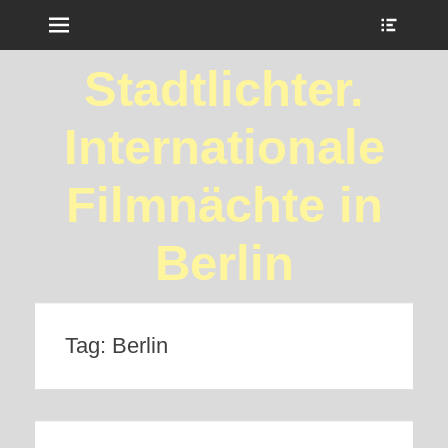
Menu
Show
Heade
Sideb
Stadtlichter.
Conte
Internationale
Filmnächte in
Berlin
Tag:
Berlin