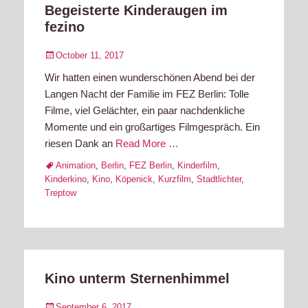
Begeisterte Kinderaugen im
fezino
Posted
October 11, 2017
on
Wir hatten einen wunderschönen Abend bei der
Langen Nacht der Familie im FEZ Berlin: Tolle
Filme, viel Gelächter, ein paar nachdenkliche
Momente und ein großartiges Filmgespräch. Ein
riesen Dank an
Read More …
Tags
Animation
,
Berlin
,
FEZ Berlin
,
Kinderfilm
,
Kinderkino
,
Kino
,
Köpenick
,
Kurzfilm
,
Stadtlichter
,
Treptow
Kino unterm Sternenhimmel
Posted
September 6, 2017