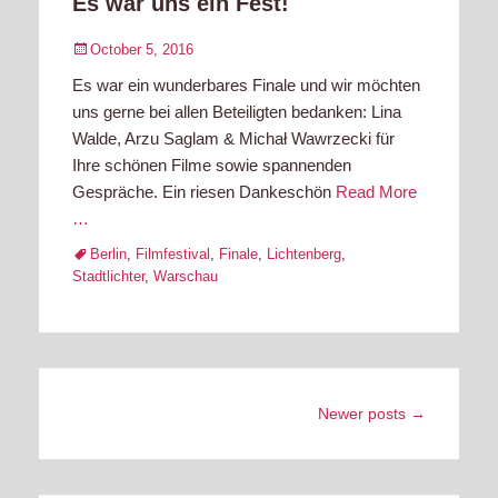
Es war uns ein Fest!
Posted
October 5, 2016
on
Es war ein wunderbares Finale und wir möchten
uns gerne bei allen Beteiligten bedanken: Lina
Walde, Arzu Saglam & Michał Wawrzecki für
Ihre schönen Filme sowie spannenden
Gespräche. Ein riesen Dankeschön
Read More
…
Tags
Berlin
,
Filmfestival
,
Finale
,
Lichtenberg
,
Stadtlichter
,
Warschau
Post
Newer posts
→
navigation