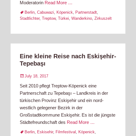
Moderatorin
Read More …
Tags
Berlin
,
Cabuwazi
,
Köpenick
,
Partnerstadt
,
Stadtlichter
,
Treptow
,
Türkei
,
Wanderkino
,
Zirkuszelt
Eine kleine Reise nach Eskişehir-
Tepebaşı
Posted
July 18, 2017
on
Seit 2010 pflegt Treptow-Köpenick eine
Partnerschaft zu Tepebaşı – Landkreis in der
türkischen Provinz Eskişehir und ein nord-
westlich gelegener Bezirk in der
Großstadtkommune Eskişehir. Es ist die jüngste
Städtefreundschaft des
Read More …
Tags
Berlin
,
Eskisehir
,
Filmfestival
,
Köpenick
,