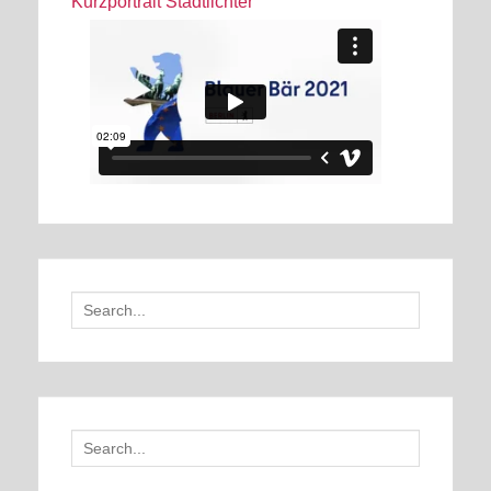
Kurzportrait Stadtlichter
Search
for:
Search
for: