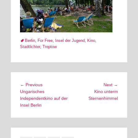
Tags
Berlin
,
For Free
,
Insel der Jugend
,
Kino
,
Stadtlichter
,
Treptow
Post
Previous
Next
← Previous
Next →
navigation
post:
post:
Ungarisches
Kino unterm
Independentkino auf der
Sternenhimmel
Insel Berlin