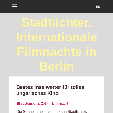
Menu
Show
Heade
Sideb
Stadtlichter.
Conte
Internationale
Filmnächte in
Berlin
Bestes Inselwetter für tolles
ungarisches Kino
Posted
Author
September 2, 2017
filmnacht
on
Die Sonne scheint, somit kann Stadtlichter.