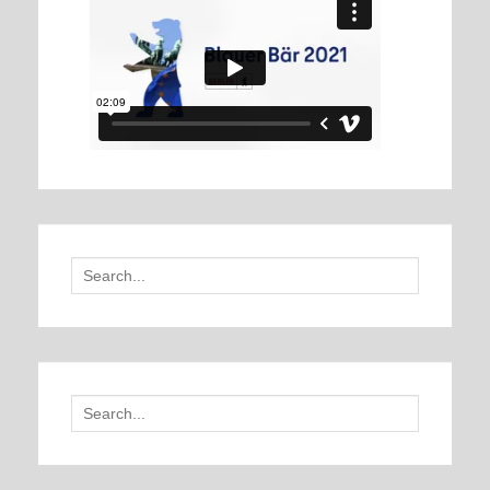
Search
for:
Search
for: