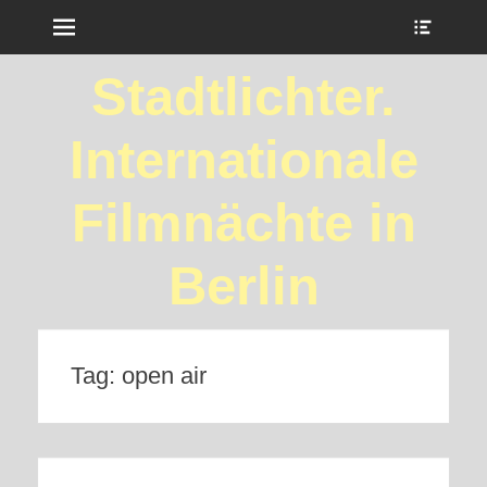
Menu
Show
Heade
Sideb
Stadtlichter.
Conte
Internationale
Filmnächte in
Berlin
Tag:
open air