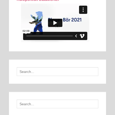
Search
for:
Search
for: