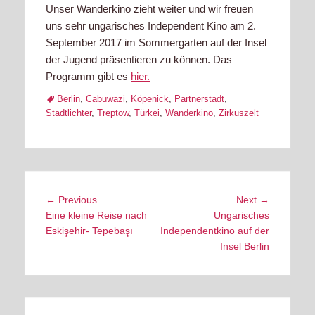
Unser Wanderkino zieht weiter und wir freuen
uns sehr ungarisches Independent Kino am 2.
September 2017 im Sommergarten auf der Insel
der Jugend präsentieren zu können. Das
Programm gibt es
hier.
Tags
Berlin
,
Cabuwazi
,
Köpenick
,
Partnerstadt
,
Stadtlichter
,
Treptow
,
Türkei
,
Wanderkino
,
Zirkuszelt
Post
Previous
Next
← Previous
Next →
navigation
post:
post:
Eine kleine Reise nach
Ungarisches
Eskişehir- Tepebaşı
Independentkino auf der
Insel Berlin