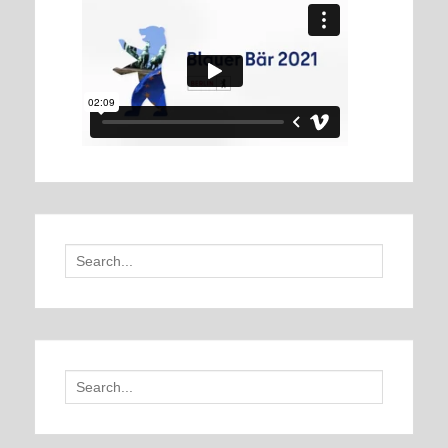
Search
for:
Search
for: