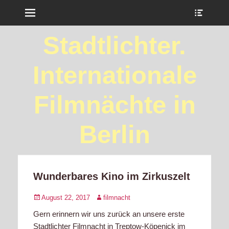
Menu
Show
Heade
Sideb
Stadtlichter.
Conte
Internationale
Filmnächte in
Berlin
Wunderbares Kino im Zirkuszelt
Posted
Author
August 22, 2017
filmnacht
on
Gern erinnern wir uns zurück an unsere erste
Stadtlichter Filmnacht in Treptow-Köpenick im