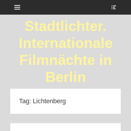
Menu
Show
Heade
Sideb
Stadtlichter.
Conte
Internationale
Filmnächte in
Berlin
Tag:
Lichtenberg