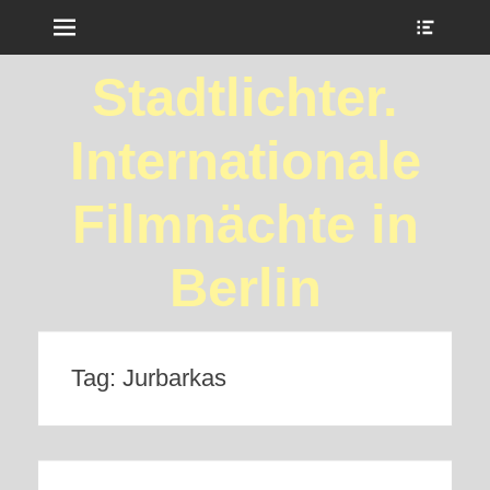
Menu
Show
Heade
Sideb
Stadtlichter.
Conte
Internationale
Filmnächte in
Berlin
Tag:
Jurbarkas