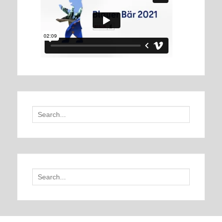
Search
for:
Search
for: