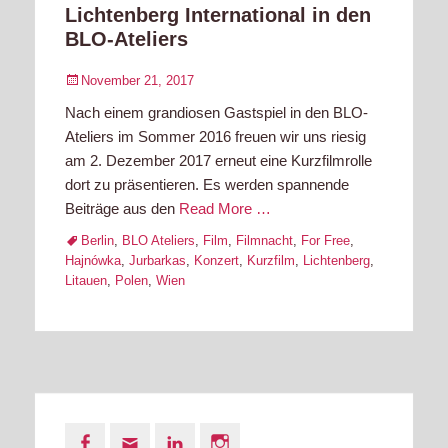
Lichtenberg International in den
BLO-Ateliers
Posted
November 21, 2017
on
Nach einem grandiosen Gastspiel in den BLO-
Ateliers im Sommer 2016 freuen wir uns riesig
am 2. Dezember 2017 erneut eine Kurzfilmrolle
dort zu präsentieren. Es werden spannende
Beiträge aus den
Read More …
Tags
Berlin
,
BLO Ateliers
,
Film
,
Filmnacht
,
For Free
,
Hajnówka
,
Jurbarkas
,
Konzert
,
Kurzfilm
,
Lichtenberg
,
Litauen
,
Polen
,
Wien
Facebook
Email
LinkedIn
Instagram