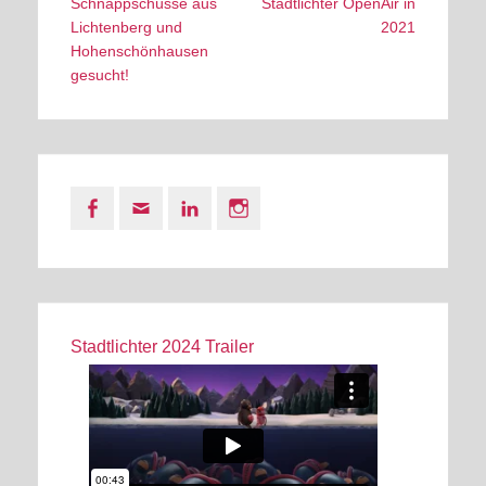
navigation
post:
post:
Schnappschüsse aus
Stadtlichter OpenAir in
Lichtenberg und
2021
Hohenschönhausen
gesucht!
Facebook
Email
LinkedIn
Instagram
Stadtlichter 2024 Trailer