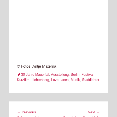
© Fotos: Antje Materna
Tags
30 Jahre Mauerfall
,
Ausstellung
,
Berlin
,
Festival
,
Kurzfilm
,
Lichtenberg
,
Love Lanes
,
Musik
,
Stadtlichter
Post
Previous
Next
← Previous
Next →