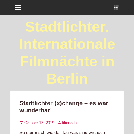
Menu
Show
Heade
Sideb
Stadtlichter.
Conte
Internationale
Filmnächte in
Berlin
Stadtlichter (x)change – es war
wunderbar!
Posted
Author
October 13, 2019
filmnacht
on
So stürmisch wie der Tag war, sind wir auch