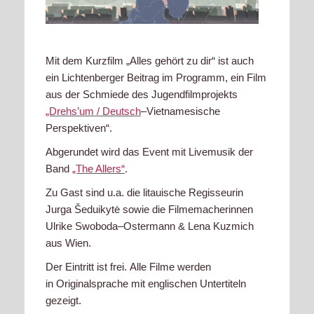
Mit
dem Kurzfilm
„
Alles gehört zu dir“
ist auch
ein Lichtenberge
r Beitrag im Programm
, ein Film
aus der Schmiede
des Jugendfilmprojekts
„Drehs’um / Deutsch
–
Vietnamesische
Perspektiven“.
Abgerundet
wird
das Event mit Livemusik der
Band
„The Allers“
.
Zu Gast sind u.a. die litauische
Regisseurin
Jurga Šeduikytė sowie d
ie Filmemacherinnen
Ulrike
Swoboda
–
Ostermann & Lena Kuzmich
aus Wien.
Der
Eintritt
ist
frei.
Alle
Filme
werden
in
Originalsprache
mit
englischen
Untertiteln
gezeigt.