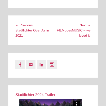
Post
Previous
Next
← Previous
Next →
navigation
post:
post:
Stadtlichter OpenAir in
FILMgoesMUSIC – we
2021
loved it!
Facebook
Email
LinkedIn
Instagram
Stadtlichter 2024 Trailer