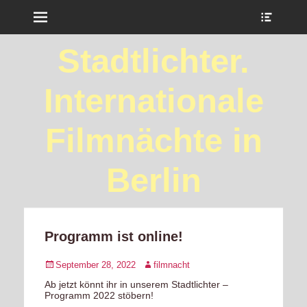
Menu
Show
Heade
Sideb
Stadtlichter.
Conte
Internationale
Filmnächte in
Berlin
Programm ist online!
Posted
Author
September 28, 2022
filmnacht
on
Ab jetzt könnt ihr in unserem Stadtlichter –
Programm 2022 stöbern!