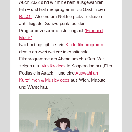
Auch 2022 sind wir
mit
einem
ausgewählten
Film
–
und R
ahmenprogramm
zu Gast in den
B.L.O.
–
Ateliers am
Nöldnerplatz. In diesem
Jahr
liegt der Schwerpunkt bei
der
Programmzusammenstellung auf
“Film und
Musik”
.
Nachmittags gibt es ein
Kinderfilmprogramm
,
dem sich zwei weitere internationale
Filmprogramme
am Abend anschließen. Wir
zeigen u.a.
Musikvideos
in Kooperation mit „F
ilm
Podlasie in Attack!
“ und eine
Auswahl an
Kurzfilmen & Musicvideos
aus Wien, Maputo
und Warschau.