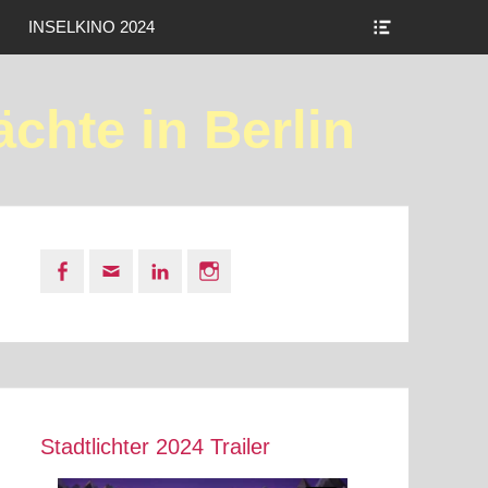
Show
INSELKINO 2024
Header
Sidebar
Content
ächte in Berlin
Facebook
Email
LinkedIn
Instagram
Stadtlichter 2024 Trailer