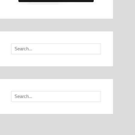
Search
for:
Search
for: