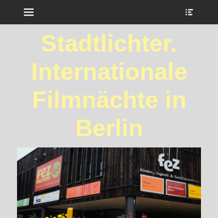
Menu
Show
Heade
Sideb
Stadtlichter.
Conte
Internationale
Filmnächte in
Berlin