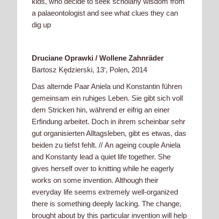
kids, who decide to seek scholarly wisdom from
a palaeontologist and see what clues they can
dig up
Druciane Oprawki / Wollene Zahnräder
Bartosz Kędzierski, 13‘, Polen, 2014
Das alternde Paar Aniela und Konstantin führen
gemeinsam ein ruhiges Leben. Sie gibt sich voll
dem Stricken hin, während er eifrig an einer
Erfindung arbeitet. Doch in ihrem scheinbar sehr
gut organisierten Alltagsleben, gibt es etwas, das
beiden zu tiefst fehlt. //
An ageing couple Aniela
and Konstanty lead a quiet life together. She
gives herself over to knitting while he eagerly
works on some invention. Although their
everyday life seems extremely well-organized
there is something deeply lacking. The change,
brought about by this particular invention will help