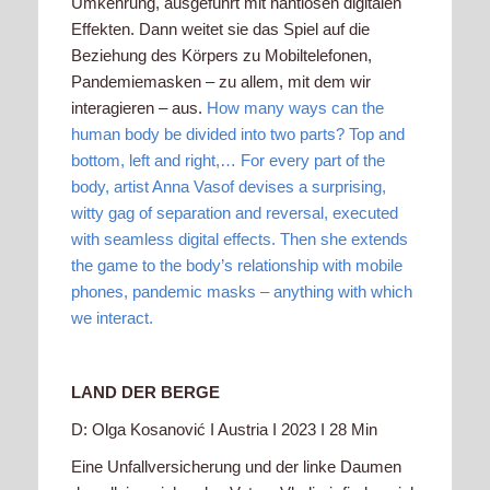
Umkehrung, ausgeführt mit nahtlosen digitalen
Effekten. Dann weitet sie das Spiel auf die
Beziehung des Körpers zu Mobiltelefonen,
Pandemiemasken – zu allem, mit dem wir
interagieren – aus.
How many ways can the
human body be divided into two parts? Top and
bottom, left and right,… For every part of the
body, artist Anna Vasof devises a surprising,
witty gag of separation and reversal, executed
with seamless digital effects. Then she extends
the game to the body’s relationship with mobile
phones, pandemic masks – anything with which
we interact.
LAND DER BERGE
D: Olga Kosanović I Austria I 2023 I 28 Min
Eine Unfallversicherung und der linke Daumen