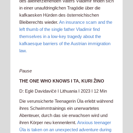
des alleinerziehenden Vaters Vladimir finden sich
in einer unaufdringlichen Tragödie über die
kafkaesken Hürden des österreichischen
Bleiberechts wieder.
An insurance scam and the
left thumb of the single father Vladimir find
themselves in a low-key tragedy about the
kafkaesque barriers of the Austrian immigration
law.
Pause
THE ONE WHO KNOWS I
TA, KURI ŽINO
D: Eglė Davidavičė I Lithuania I 2023 I 12 Min
Die verunsicherte Teenagerin Ūla erlebt während
ihres Schwimmtrainings ein unerwartetes
Abenteuer, durch das sie erwachsen wird und
ihren Körper neu kennenlernt.
Anxious teenager
Ūla is taken on an unexpected adventure during