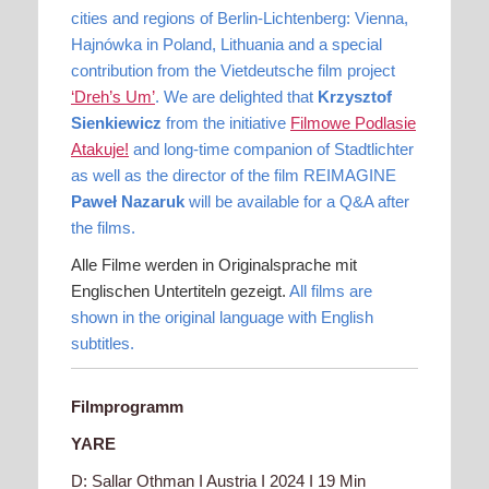
cities and regions of Berlin-Lichtenberg: Vienna,
Hajnówka in Poland, Lithuania and a special
contribution from the Vietdeutsche film project
‘Dreh’s Um’
.
We are delighted that
Krzysztof
Sienkiewicz
from the initiative
Filmowe Podlasie
Atakuje!
and long-time companion of Stadtlichter
as well as the director of the film REIMAGINE
Paweł Nazaruk
will be available for a Q&A after
the films.
Alle Filme werden in Originalsprache mit
Englischen Untertiteln gezeigt.
All films are
shown in the original language with English
subtitles.
Filmprogramm
YARE
D: Sallar Othman I Austria I 2024 I 19 Min