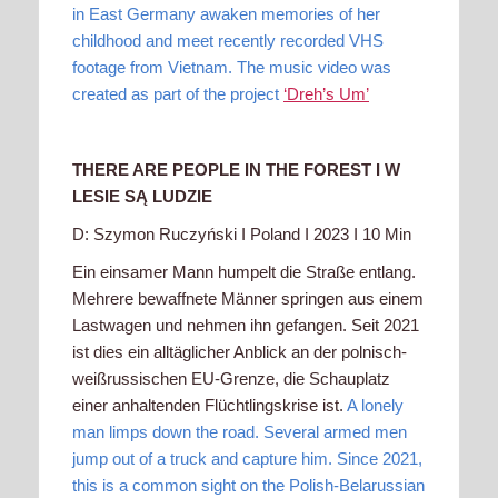
in East Germany awaken memories of her
childhood and meet recently recorded VHS
footage from Vietnam. The music video was
created as part of the project
‘Dreh’s Um’
THERE ARE PEOPLE IN THE FOREST I
W
LESIE SĄ LUDZIE
D:
Szymon Ruczyński
I Poland I 2023 I 10 Min
Ein einsamer Mann humpelt die Straße entlang.
Mehrere bewaffnete Männer springen aus einem
Lastwagen und nehmen ihn gefangen. Seit 2021
ist dies ein alltäglicher Anblick an der polnisch-
weißrussischen EU-Grenze, die Schauplatz
einer anhaltenden Flüchtlingskrise ist.
A lonely
man limps down the road. Several armed men
jump out of a truck and capture him. Since 2021,
this is a common sight on the Polish-Belarussian