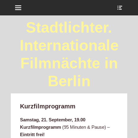
Menu
Show
Heade
Sideb
Stadtlichter.
Conte
Internationale
Filmnächte in
Berlin
Kurzfilmprogramm
Samstag, 21. September, 19.00
Kurzfilmprogramm
(95 Minuten & Pause) –
Eintritt frei!