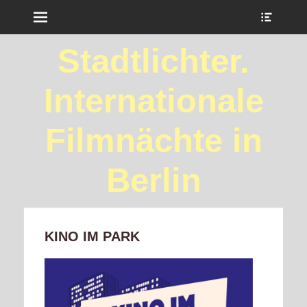
Menu
Show
Heade
Sideb
Stadtlichter.
Conte
Internationale
Filmnächte in
Berlin
KINO IM PARK